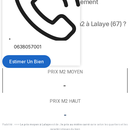
🏢 Prix m2 appartement
Quel est le prix moyen au m2 à Lalaye (67) ?
PRIX M2 BAS
0638057001
-
Estimer Un Bien
PRIX M2 MOYEN
- ​
PRIX M2 HAUT
-
Fiabilité : ⭐️⭐️⭐️
Le prix moyen à Lalaye
est de -,
le prix au mètre carré
varie selon les quartiers et les
caractéristiques du bien