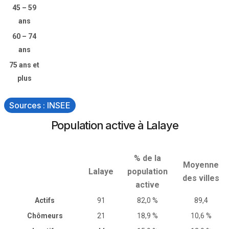
45 – 59
ans
60 – 74
ans
75 ans et
plus
Sources : INSEE
Population active à Lalaye
% de la
Moyenne
Lalaye
population
des villes
active
Actifs
91
82,0 %
89,4
Chômeurs
21
18,9 %
10,6 %