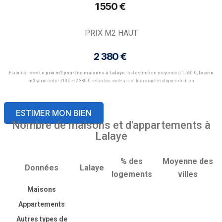
1 550 € ​
PRIX M2 HAUT
2 380 € ​
Fiabilité : ⭐️⭐️⭐️
Le prix m2 pour les maisons à Lalaye
est estimé en moyenne à 1 550 € ​,
le prix
m2
varie entre 710€ et 2 380 € selon les secteurs et les caractéristiques du bien
ESTIMER MON BIEN
Nombre de maisons et d'appartements à
Lalaye
% des
Moyenne des
Données
Lalaye
logements
villes
Maisons
Appartements
Autres types de