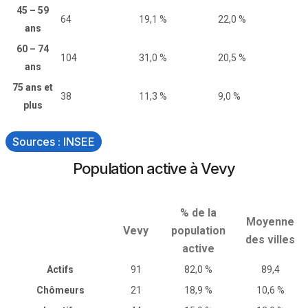
45 – 59
64
19,1 %
22,0 %
ans
60 – 74
104
31,0 %
20,5 %
ans
75 ans et
38
11,3 %
9,0 %
plus
Sources : INSEE
Population active à Vevy
% de la
Moyenne
Vevy
population
des villes
active
Actifs
91
82,0 %
89,4
Chômeurs
21
18,9 %
10,6 %