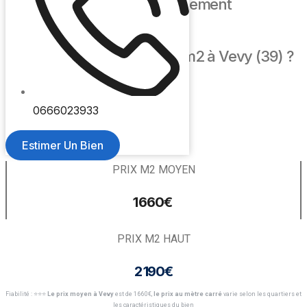
🏢 Prix m2 appartement
Quel est le prix moyen au m2 à Vevy (39) ?
PRIX M2 BAS
0666023933
1 220€
Estimer Un Bien
PRIX M2 MOYEN
1 660€ ​
PRIX M2 HAUT
2 190€
Fiabilité : ⭐️⭐️⭐️
Le prix moyen à Vevy
est de 1 660€,
le prix au mètre carré
varie selon les quartiers et
les caractéristiques du bien