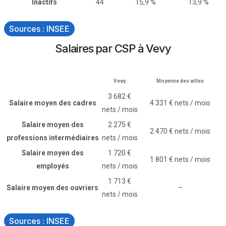
Inactifs
44
15,9 %
13,9 %
Sources : INSEE
Salaires par CSP à Vevy
Vevy
Moyenne des villes
3 682 €
Salaire moyen des cadres
4 331 € nets / mois
nets / mois
Salaire moyen des
2 275 €
2 470 € nets / mois
professions intermédiaires
nets / mois
Salaire moyen des
1 720 €
1 801 € nets / mois
employés
nets / mois
1 713 €
Salaire moyen des ouvriers
–
nets / mois
Sources : INSEE