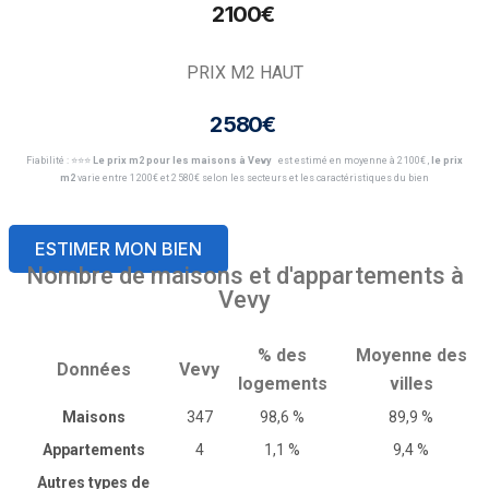
2 100€ ​
PRIX M2 HAUT
2 580€ ​
Fiabilité : ⭐️⭐️⭐️
Le prix m2 pour les maisons à Vevy
est estimé en moyenne à 2 100€ ​,
le prix
m2
varie entre 1 200€ et 2 580€ selon les secteurs et les caractéristiques du bien
ESTIMER MON BIEN
Nombre de maisons et d'appartements à
Vevy
% des
Moyenne des
Données
Vevy
logements
villes
Maisons
347
98,6 %
89,9 %
Appartements
4
1,1 %
9,4 %
Autres types de