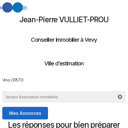
acebook
Linkedin
Jean-Pierre VULLIET-PROU
Conseiller immobilier à Vevy
Ville d’estimation
Vevy (39570)
Secteur d’estimation immobilière
Mes Annonces
Les réponses pour bien préparer