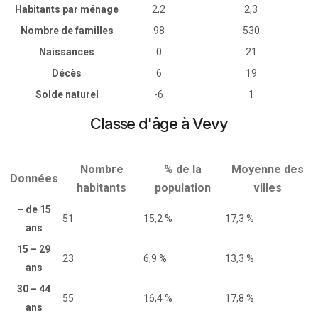
Habitants par ménage
2,2
2,3
Nombre de familles
98
530
Naissances
0
21
Décès
6
19
Solde naturel
-6
1
Classe d'âge à Vevy
Nombre
% de la
Moyenne des
Données
habitants
population
villes
– de 15
51
15,2 %
17,3 %
ans
15 – 29
23
6,9 %
13,3 %
ans
30 – 44
55
16,4 %
17,8 %
ans