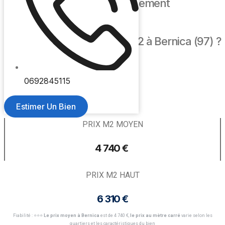
🏢 Prix m2 appartement
Quel est le prix moyen au m2 à Bernica (97) ?
PRIX M2 BAS
0692845115
3 300€
Estimer Un Bien
PRIX M2 MOYEN
4 740 € ​
PRIX M2 HAUT
6 310 €
Fiabilité : ⭐️⭐️⭐️
Le prix moyen à Bernica
est de 4 740 €,
le prix au mètre carré
varie selon les
quartiers et les caractéristiques du bien