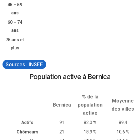
45 – 59
ans
60 – 74
ans
75 ans et
plus
Sources : INSEE
Population active à Bernica
% de la
Moyenne
Bernica
population
des villes
active
Actifs
91
82,0 %
89,4
Chômeurs
21
18,9 %
10,6 %