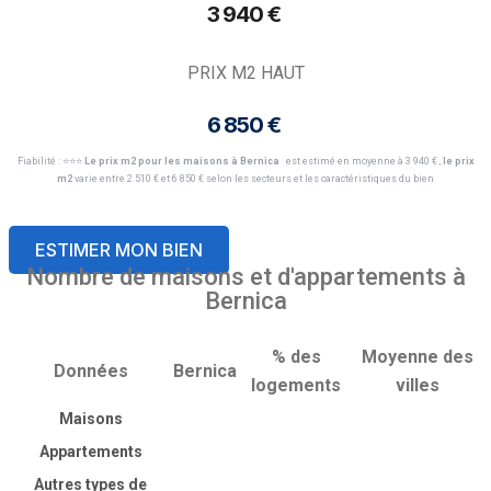
3 940 € ​
PRIX M2 HAUT
6 850 € ​
Fiabilité : ⭐️⭐️⭐️
Le prix m2 pour les maisons à Bernica
est estimé en moyenne à 3 940 € ​,
le prix
m2
varie entre 2 510 € et 6 850 € selon les secteurs et les caractéristiques du bien
ESTIMER MON BIEN
Nombre de maisons et d'appartements à
Bernica
% des
Moyenne des
Données
Bernica
logements
villes
Maisons
Appartements
Autres types de