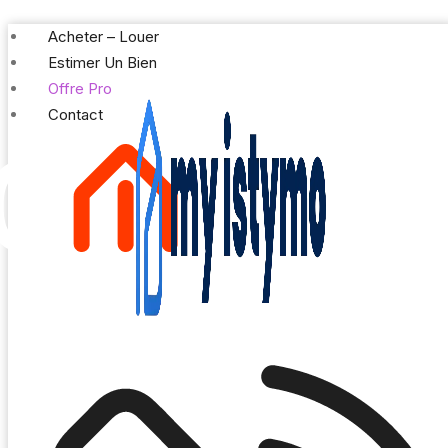
Prix immobi
Acheter – Louer
Estimer Un Bien
Offre Pro
Contact
Estimez gratuitement votre bien à Saint-Gilles
Démarrer L'estimation
X
Prix M2 Appartement Saint-Gilles Les Hauts
Prix
Prix