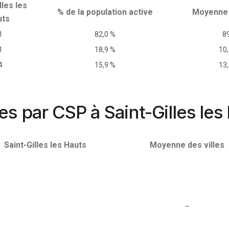
lles les
% de la population active
Moyenne 
uts
1
82,0 %
8
1
18,9 %
10
4
15,9 %
13
res par CSP à Saint-Gilles les
Saint-Gilles les Hauts
Moyenne des villes
–