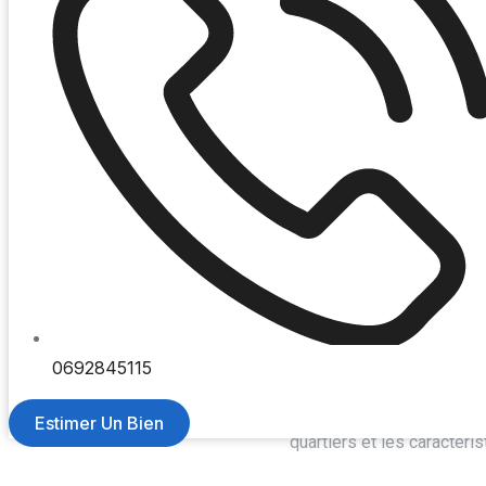
Quel 
0692845115
Fiabilité : ⭐️⭐️⭐️
Le prix moyen à Saint-Gilles les Hauts
est d
Estimer Un Bien
quartiers et les caractéri