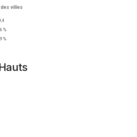
des villes
9,4
,6 %
,9 %
 Hauts