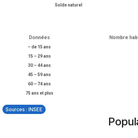
Solde naturel
Données
Nombre habi
– de 15 ans
15 – 29 ans
30 – 44 ans
45 – 59 ans
60 – 74 ans
75 ans et plus
Sources : INSEE
Popula