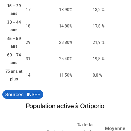
15 – 29
17
13,90%
13,2 %
ans
30 – 44
18
14,80%
17,8 %
ans
45 – 59
29
23,80%
21,9 %
ans
60 – 74
31
25,40%
19,8 %
ans
75 ans et
14
11,50%
8,8 %
plus
Sources : INSEE
Population active à Ortiporio
% de la
Moyenne