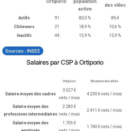
Ortiporio
population
des villes
active
Actifs
91
82,0 %
89,4
Chômeurs
21
18,9 %
10,6 %
Inactifs
44
15,9 %
13,9 %
Sources : INSEE
Salaires par CSP à Ortiporio
Ortiporio
Moyenne des villes
3 527 €
Salaire moyen des cadres
4 230 € nets / mois
nets / mois
Salaire moyen des
2 283 €
2 411 € nets / mois
professions intermédiaires
nets / mois
Salaire moyen des
1 705 €
1 740 € nets / mois
employés
nets / mois