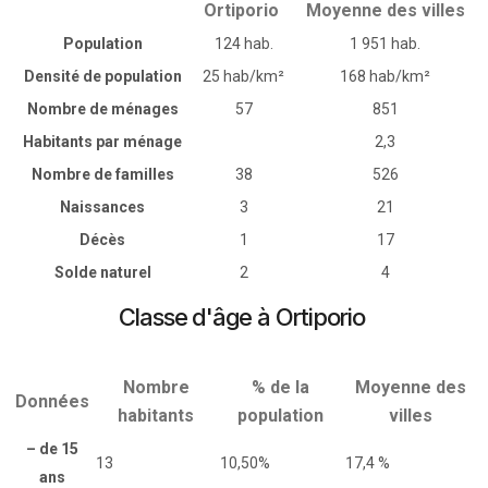
Ortiporio
Moyenne des villes
Population
124 hab.
1 951 hab.
Densité de population
25 hab/km²
168 hab/km²
Nombre de ménages
57
851
Habitants par ménage
2,3
Nombre de familles
38
526
Naissances
3
21
Décès
1
17
Solde naturel
2
4
Classe d'âge à Ortiporio
Nombre
% de la
Moyenne des
Données
habitants
population
villes
– de 15
13
10,50%
17,4 %
ans