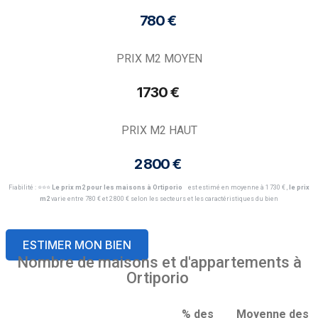
780 € ​
PRIX M2 MOYEN
1 730 € ​
PRIX M2 HAUT
2 800 € ​
Fiabilité : ⭐️⭐️⭐️
Le prix m2 pour les maisons à Ortiporio
est estimé en moyenne à 1 730 € ​,
le prix
m2
varie entre 780 € et 2 800 € selon les secteurs et les caractéristiques du bien
ESTIMER MON BIEN
Nombre de maisons et d'appartements à
Ortiporio
% des
Moyenne des