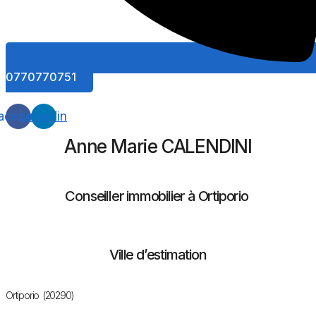
0770770751
acebook
Linkedin
Anne Marie CALENDINI
Conseiller immobilier à Ortiporio
Ville d’estimation
Ortiporio (20290)