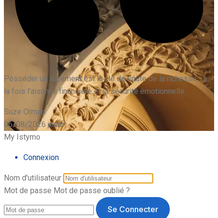
Posséder un logement est la clé de voûte de la richesse... à
la fois l'aisance financière et la sécurité émotionnelle.
Suze Orman
06/08/2026
jeudi!
My Istymo
Connexion
Nom d'utilisateur
Mot de passe
Mot de passe oublié ?
Se Connecter