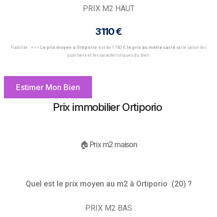
PRIX M2 HAUT
3 110 €
Fiabilité : ⭐️⭐️⭐️
Le prix moyen à Ortiporio
est de 1 740 €,
le prix au mètre carré
varie selon les
quartiers et les caractéristiques du bien
Estimer Mon Bien
Prix immobilier Ortiporio
🏠 Prix m2 maison
Quel est le prix moyen au m2 à Ortiporio (20) ?
PRIX M2 BAS