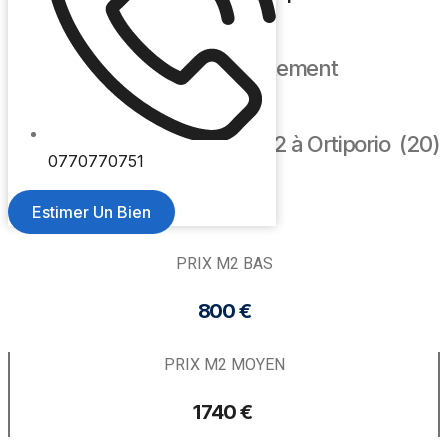
🏢 Prix m2 appartement
Quel est le prix moyen au m2 à Ortiporio (20)
0770770751
?
Estimer Un Bien
PRIX M2 BAS
800 €
PRIX M2 MOYEN
1 740 € ​